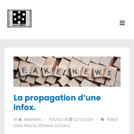
Main
↓
passer
Navigation
au
ME
contenu
principal
La propagation d’une
infox.
BY
MEDIABRU
POSTED ON
22/01/2019
PUBLIÉ
DANS
PRESSE
,
RÉSEAUX SOCIAUX