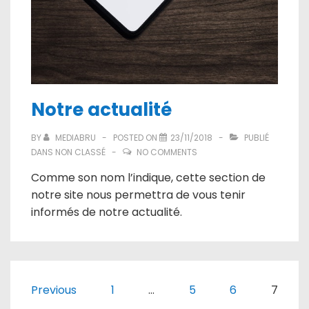
Notre actualité
BY
MEDIABRU
POSTED ON
23/11/2018
PUBLIÉ
DANS
NON CLASSÉ
NO COMMENTS
Comme son nom l’indique, cette section de
notre site nous permettra de vous tenir
informés de notre actualité.
Pagination
Previous
1
…
5
6
7