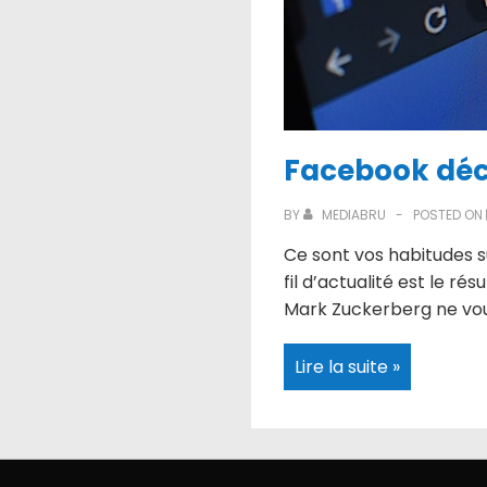
Facebook déci
BY
MEDIABRU
POSTED ON
Ce sont vos habitudes s
fil d’actualité est le r
Mark Zuckerberg ne vo
Facebook
Lire la suite »
décide-
t-
il
de
ce
que
vous