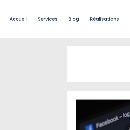
↓
passer
Main
au
Accueil
Services
Blog
Réalisations
Navigation
contenu
principal