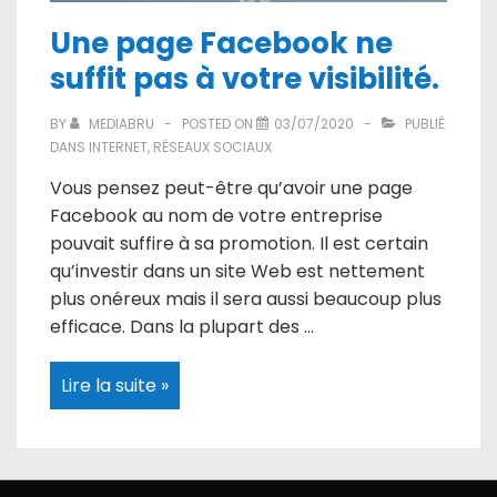
Une page Facebook ne
suffit pas à votre visibilité.
BY
MEDIABRU
POSTED ON
03/07/2020
PUBLIÉ
DANS
INTERNET
,
RÉSEAUX SOCIAUX
Vous pensez peut-être qu’avoir une page
Facebook au nom de votre entreprise
pouvait suffire à sa promotion. Il est certain
qu’investir dans un site Web est nettement
plus onéreux mais il sera aussi beaucoup plus
efficace. Dans la plupart des …
Une
Lire la suite »
page
Facebook
ne
suffit
pas
à