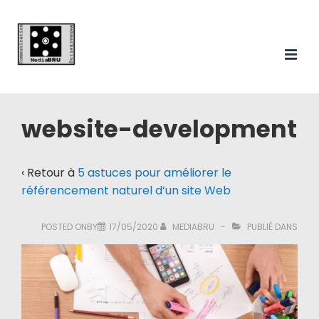
Main
↓
passer
Navigation
au
ME
contenu
principal
website-development
‹ Retour à
5 astuces pour améliorer le
référencement naturel d’un site Web
POSTED ONBY
17/05/2020
MEDIABRU
PUBLIÉ DANS