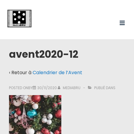
Main
↓
passer
Navigation
au
ME
contenu
principal
avent2020-12
‹ Retour à
Calendrier de l’Avent
POSTED ONBY
30/11/2020
MEDIABRU
PUBLIÉ DANS