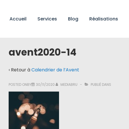
↓
passer
Main
au
Accueil
Services
Blog
Réalisations
Navigation
contenu
principal
avent2020-14
‹ Retour à
Calendrier de l’Avent
POSTED ONBY
30/11/2020
MEDIABRU
PUBLIÉ DANS