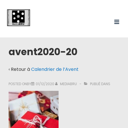
Main
↓
passer
Navigation
au
ME
contenu
principal
avent2020-20
‹ Retour à
Calendrier de l’Avent
POSTED ONBY
01/12/2020
MEDIABRU
PUBLIÉ DANS