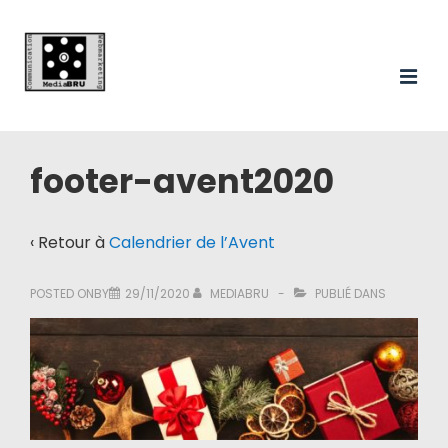
Main
↓
passer
Navigation
au
ME
contenu
principal
footer-avent2020
‹ Retour à
Calendrier de l’Avent
POSTED ONBY
29/11/2020
MEDIABRU
PUBLIÉ DANS