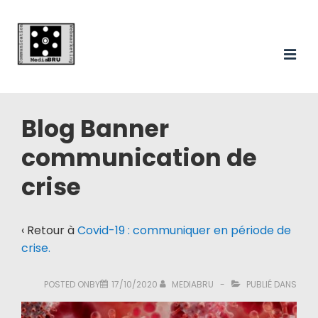
Main
↓
passer
Navigation
au
ME
contenu
principal
Blog Banner
communication de
crise
‹ Retour à
Covid-19 : communiquer en période de
crise.
POSTED ONBY
17/10/2020
MEDIABRU
PUBLIÉ DANS