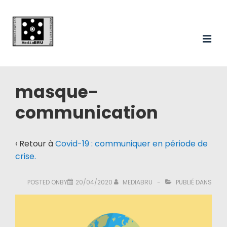
Main
↓
passer
Navigation
au
ME
contenu
principal
masque-
communication
‹ Retour à
Covid-19 : communiquer en période de
crise.
POSTED ONBY
20/04/2020
MEDIABRU
PUBLIÉ DANS