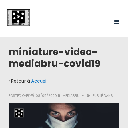
Main
↓
passer
Navigation
au
ME
contenu
principal
miniature-video-
mediabru-covid19
‹ Retour à
Accueil
POSTED ONBY
08/05/2020
MEDIABRU
PUBLIÉ DANS