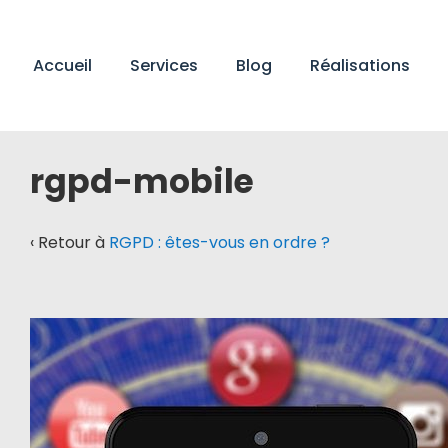
↓
passer
Main
au
Accueil
Services
Blog
Réalisations
Navigation
contenu
principal
rgpd-mobile
‹ Retour à
RGPD : êtes-vous en ordre ?