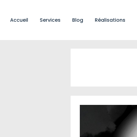
↓
passer
Main
au
Accueil
Services
Blog
Réalisations
Navigation
contenu
principal