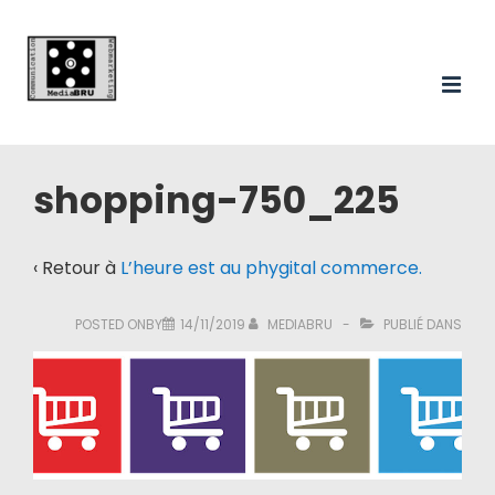
Main
↓
passer
Navigation
au
ME
contenu
principal
shopping-750_225
‹ Retour à
L’heure est au phygital commerce.
POSTED ONBY
14/11/2019
MEDIABRU
PUBLIÉ DANS