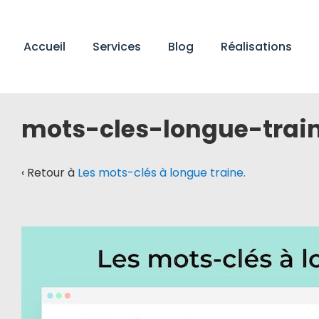
↓
passer
Main
au
Accueil
Services
Blog
Réalisations
Navigation
contenu
principal
mots-cles-longue-trai
‹ Retour à
Les mots-clés à longue traine.