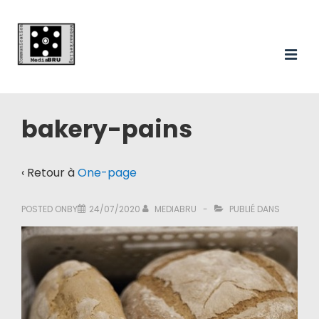
Main
↓
passer
Navigation
au
ME
contenu
principal
bakery-pains
‹ Retour à
One-page
POSTED ONBY
24/07/2020
MEDIABRU
PUBLIÉ DANS