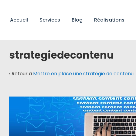
↓
passer
Main
au
Accueil
Services
Blog
Réalisations
Navigation
contenu
principal
strategiedecontenu
‹ Retour à
Mettre en place une stratégie de contenu.