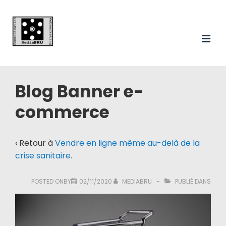
Main
↓
passer
Navigation
au
ME
contenu
principal
Blog Banner e-
commerce
‹ Retour à
Vendre en ligne même au-delà de la
crise sanitaire.
POSTED ONBY
02/11/2020
MEDIABRU
PUBLIÉ DANS