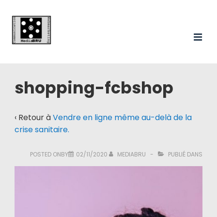
Main
↓
passer
Navigation
au
ME
contenu
principal
shopping-fcbshop
‹ Retour à
Vendre en ligne même au-delà de la
crise sanitaire.
POSTED ONBY
02/11/2020
MEDIABRU
PUBLIÉ DANS