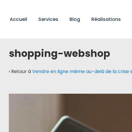
↓
passer
Main
au
Accueil
Services
Blog
Réalisations
Navigation
contenu
principal
shopping-webshop
‹ Retour à
Vendre en ligne même au-delà de la crise s