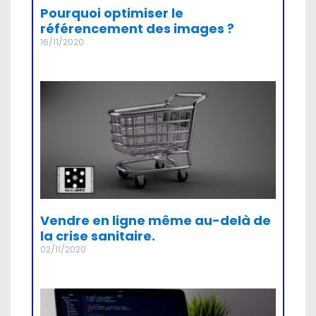
Pourquoi optimiser le
référencement des images ?
16/11/2020
Vendre en ligne même au-delà de
la crise sanitaire.
02/11/2020