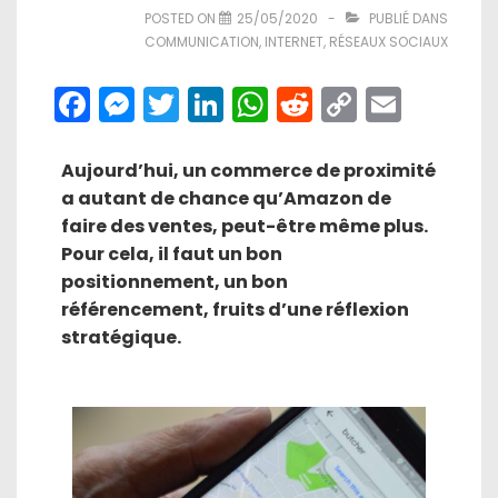
POSTED ON
25/05/2020
PUBLIÉ DANS
COMMUNICATION
,
INTERNET
,
RÉSEAUX SOCIAUX
F
M
T
Li
W
R
C
E
a
e
w
n
h
e
o
m
c
s
itt
k
a
d
p
ai
Aujourd’hui, un commerce de proximité
a autant de chance qu’Amazon de
e
s
er
e
ts
di
y
l
faire des ventes, peut-être même plus.
b
e
dI
A
t
Li
Pour cela, il faut un bon
o
n
n
p
n
positionnement, un bon
o
g
p
k
référencement, fruits d’une réflexion
stratégique.
k
er